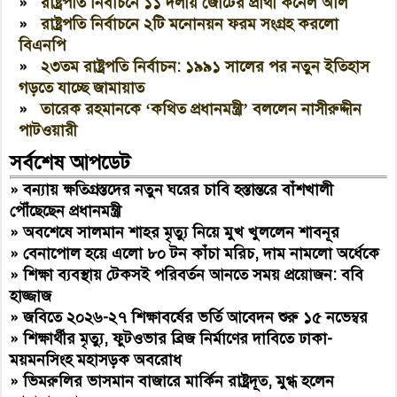
»
রাষ্ট্রপতি নির্বাচনে ১১ দলীয় জোটের প্রার্থী কর্নেল অলি
»
রাষ্ট্রপতি নির্বাচনে ২টি মনোনয়ন ফরম সংগ্রহ করলো
বিএনপি
»
২৩তম রাষ্ট্রপতি নির্বাচন: ১৯৯১ সালের পর নতুন ইতিহাস
গড়তে যাচ্ছে জামায়াত
»
তারেক রহমানকে ‘কথিত প্রধানমন্ত্রী’ বললেন নাসীরুদ্দীন
পাটওয়ারী
সর্বশেষ আপডেট
»
বন্যায় ক্ষতিগ্রস্তদের নতুন ঘরের চাবি হস্তান্তরে বাঁশখালী
পৌঁছেছেন প্রধানমন্ত্রী
»
অবশেষে সালমান শাহর মৃত্যু নিয়ে মুখ খুললেন শাবনূর
»
বেনাপোল হয়ে এলো ৮০ টন কাঁচা মরিচ, দাম নামলো অর্ধেকে
»
শিক্ষা ব্যবস্থায় টেকসই পরিবর্তন আনতে সময় প্রয়োজন: ববি
হাজ্জাজ
»
জবিতে ২০২৬-২৭ শিক্ষাবর্ষের ভর্তি আবেদন শুরু ১৫ নভেম্বর
»
শিক্ষার্থীর মৃত্যু, ফুটওভার ব্রিজ নির্মাণের দাবিতে ঢাকা-
ময়মনসিংহ মহাসড়ক অবরোধ
»
ভিমরুলির ভাসমান বাজারে মার্কিন রাষ্ট্রদূত, মুগ্ধ হলেন