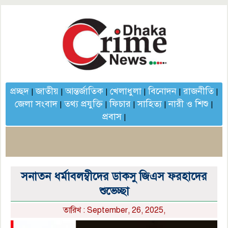
প্রচ্ছদ
জাতীয়
আন্তর্জাতিক
খেলাধুলা
বিনোদন
রাজনীতি
|
|
|
|
|
|
জেলা সংবাদ
তথ্য প্রযুক্তি
ফিচার
সাহিত্য
নারী ও শিশু
|
|
|
|
|
প্রবাস
|
সনাতন ধর্মাবলম্বীদের ডাকসু জিএস ফরহাদের
শুভেচ্ছা
তারিখ : September, 26, 2025,