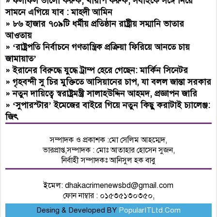
»
ফলাফল ভালো করুক, খারাপ করুক, সবাইকে সঙ্গে নিয়ে
সামনে এগিয়ে যাব : মাহদী আমিন
»
৮৬ হাজার ৭০৯টি ধর্মীয় প্রতিষ্ঠান রাষ্ট্রীয় সম্মানি ভাতার
আওতায়
»
‘রাষ্ট্রপতি নির্বাচনে গণতান্ত্রিক প্রক্রিয়া ফিরিয়ে আনতে চায়
জামায়াত’
»
ইরানের বিরুদ্ধে যুদ্ধে ট্রাম্প হেরে গেছেন: মার্কিন সিনেটর
»
গৃহবন্দী সু চির মুক্তিতে আসিয়ানের চাপ, যা বলল জান্তা সরকার
»
নতুন দায়িত্বে স্বরাষ্ট্রমন্ত্রী সালাহউদ্দিন আহমদ, প্রজ্ঞাপন জারি
»
‘সুপারস্টার’ ইমেজের বাইরে গিয়ে নতুন কিছু করাটাই চ্যালেঞ্জ:
জিৎ
সম্পাদক ও প্রকাশক :মো সেলিম আহম্মেদ,
ভারপ্রাপ্ত,সম্পাদক : মোঃ আতাহার হোসেন সুজন,
নির্বাহী সম্পাদকঃ আনিসুল হক বাবু
ইমেল:
dhakacrimenewsbd@gmail.com
ফোন নাম্বার : ০১৫৩৫১৩০৩৫০,
Desing & Developed BY
PopularITLtd.Com