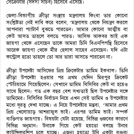
সেক্রেটারি (সদস্য সচিব) হিসেবে এসেছে।
জেলা-বিভাগীয় ক্রীড়া সংস্থায় মন্ত্রণালয় কিংবা তার কোনো
সংশ্লিষ্টতা নেই দাবি করে বলেন, ‘মন্ত্রণালয় থেকে নিয়ন্ত্রণ করলে
আপনারা প্যাটার্ন বুঝতে পারতেন। আমার কোনো আত্মীয় বা
কেউ আসত তাহলে বলতে পারত। আসিফ আকবর ভাই এক
জায়গা থেকে এসেছেন তাকে আমরা চিনি বিএনপিপন্থি হিসেবে
আরেক জায়গা থেকে মীর হেলাল সাহেব এসেছেন। যদি এটা
কন্ট্রোল হতো তাহলে তো আর তারা আসতে পারতেন না।
ক্রীড়া উপদেষ্টা আসিফের প্রিয় ক্রিকেটার তামিম ইকবাল। তিনি
ক্রীড়া উপদেষ্টা হওয়ার পর প্রথম যেদিন মিরপুর ক্রিকেট
স্টেডিয়ামে গিয়েছিলেন। সেখানে তামিম বিসিবির কেউ না হয়েও
সাথে ছিলেন। গত এক বছর বেশ সখ্যতাই ছিল উপদেষ্টার সঙ্গে
তামিমের। বিসিবির নির্বাচন নিয়ে এখন সেই তামিম ও উপদেষ্টার
মধ্যে দূরত্ব দেখা যাচ্ছে। এ নিয়ে উপদেষ্টার মন্তব্য, ‘আমার প্রথম
প্রিয় খেলোয়াড় আশরাফুল ভাই। এরপর তামিম ভাই। সম্পর্ক
ব্যক্তিগত জায়গায়। বিষয়টা যেটা হয়েছে, বিভিন্ন গুজবের কারণে
বিভিন্ন অনুমান। উনাকে গিয়ে কেউ হয়তো বলছে উনার
কাউন্সিলরশিপ চলে যাচ্ছে। এজন্য হয়তো উনি একটা বক্তব্য