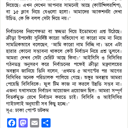
দিয়েছে। এখন দেখেন আপনার সামনেই আছে (কাউন্সিলরশিপ),
বা ১৫ ক্লাব নিয়ে যেগুলো হলো। আমাদের অ্যাকশনটা দেখা
উচিত, কে কি বলল সেটা দিয়ে নয়।’
নির্বাচনের নিরপেক্ষতা বা স্বচ্ছতা নিয়ে ইতোমধ্যে প্রশ্ন উঠেছে।
ক্রীড়া উপদেষ্টা সুনির্দিষ্ট কারো অভিযোগ বা কারো নাম না নিয়ে
সামগ্রিকভাবে বলেছেন, ‘আমি কারো নাম নিচ্ছি না। তবে এটা
হারার কোনো সম্ভাবনা থাকলে কেউ নির্বাচন নিয়ে প্রশ্ন তুলবে।
আমরা দেখব সেটা মেরিট আছে কিনা।’ আইসিসি ও বিসিবির
গঠনতন্ত্র অনুসরণ করে নির্বাচনের পক্ষেই ক্রীড়া মন্ত্রণালয়ের
অবস্থান জানিয়ে তিনি বলেন, ‘প্রথমত ৫ আগস্টের পর আগের
বিসিবির অনেক পরিচালক পালিয়ে গেছে। ভঙ্গুর অবস্থায় আমরা
পেয়েছি বিসিবিকে। ফুল টিম কাজ না করলে উন্নতি সম্ভব না।
এজন্য যথাসময়ে নির্বাচন আয়োজন প্রয়োজন ছিল। আমরা সম্পূর্ণ
বিতর্কমুক্ত রেখে নির্বাচন করতে চাই। বিসিবি ও আইসিসির
গাইডলাই অনুযায়ী সব কিছু হচ্ছে।’
সূএ: ঢাকা পোস্ট ডটকম
Facebook
Mastodon
Email
Share