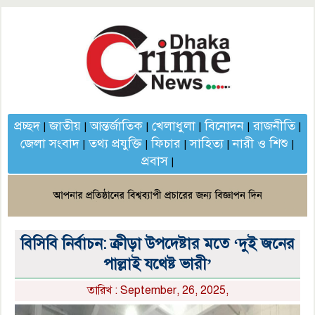
প্রচ্ছদ
জাতীয়
আন্তর্জাতিক
খেলাধুলা
বিনোদন
রাজনীতি
|
|
|
|
|
|
জেলা সংবাদ
তথ্য প্রযুক্তি
ফিচার
সাহিত্য
নারী ও শিশু
|
|
|
|
|
প্রবাস
|
বিসিবি নির্বাচন: ক্রীড়া উপদেষ্টার মতে ‘দুই জনের
পাল্লাই যথেষ্ট ভারী’
তারিখ : September, 26, 2025,