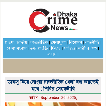
প্রচ্ছদ
জাতীয়
আন্তর্জাতিক
খেলাধুলা
বিনোদন
রাজনীতি
|
|
|
|
|
|
জেলা সংবাদ
তথ্য প্রযুক্তি
ফিচার
সাহিত্য
নারী ও শিশু
|
|
|
|
|
প্রবাস
|
ডাকসু নিয়ে নোংরা রাজনীতির খেলা বন্ধ করতেই
হবে : শিবির সেক্রেটারি
তারিখ : September, 26, 2025,