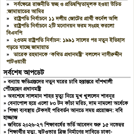
»
সর্বক্ষেত্রে রাজনীতি স্বচ্ছ ও প্রতিদ্বন্দ্বিতামূলক হওয়া উচিত
:জামায়াতের আমির
»
রাষ্ট্রপতি নির্বাচনে ১১ দলীয় জোটের প্রার্থী কর্নেল অলি
»
রাষ্ট্রপতি নির্বাচনে ২টি মনোনয়ন ফরম সংগ্রহ করলো
বিএনপি
»
২৩তম রাষ্ট্রপতি নির্বাচন: ১৯৯১ সালের পর নতুন ইতিহাস
গড়তে যাচ্ছে জামায়াত
»
তারেক রহমানকে ‘কথিত প্রধানমন্ত্রী’ বললেন নাসীরুদ্দীন
পাটওয়ারী
সর্বশেষ আপডেট
»
বন্যায় ক্ষতিগ্রস্তদের নতুন ঘরের চাবি হস্তান্তরে বাঁশখালী
পৌঁছেছেন প্রধানমন্ত্রী
»
অবশেষে সালমান শাহর মৃত্যু নিয়ে মুখ খুললেন শাবনূর
»
বেনাপোল হয়ে এলো ৮০ টন কাঁচা মরিচ, দাম নামলো অর্ধেকে
»
শিক্ষা ব্যবস্থায় টেকসই পরিবর্তন আনতে সময় প্রয়োজন: ববি
হাজ্জাজ
»
জবিতে ২০২৬-২৭ শিক্ষাবর্ষের ভর্তি আবেদন শুরু ১৫ নভেম্বর
»
শিক্ষার্থীর মৃত্যু, ফুটওভার ব্রিজ নির্মাণের দাবিতে ঢাকা-