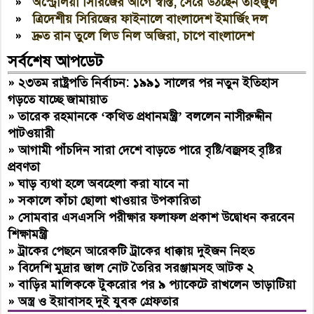
»
অস্ট্রেলিয়া সিরিজের আগে স্বস্তি, সেরে উঠছেন তাইজুল
»
ত্রিদেশীয় সিরিজের ফাইনালে বাংলাদেশ ইমার্জিং দল
»
দ্রুত রান তুলে লিড নিল অজিরা, চাপে বাংলাদেশ
সর্বশেষ আপডেট
»
২৩তম রাষ্ট্রপতি নির্বাচন: ১৯৯১ সালের পর নতুন ইতিহাস
গড়তে যাচ্ছে জামায়াত
»
তারেক রহমানকে ‘কথিত প্রধানমন্ত্রী’ বললেন নাসীরুদ্দীন
পাটওয়ারী
»
আগামী পাঁচদিন সারা দেশে বাড়তে পারে বৃষ্টি/বজ্রসহ বৃষ্টির
প্রবণতা
»
ঘাড় ব্যথা হলে অবহেলা করা যাবে না
»
সকালে কাঁচা ছোলা খাওয়ার উপকারিতা
»
সোমবার এসএসসি পরীক্ষার ফলাফল প্রকাশ উদ্বোধন করবেন
শিক্ষামন্ত্রী
»
ট্রাকের পেছনে আরেকটি ট্রাকের ধাক্কায় দুইজন নিহত
»
বিদেশি মুদ্রার জাল নোট তৈরির সরঞ্জামসহ আটক ২
»
বাড়ির মালিককে টুকরোর পর ৯ প্যাকেটে রাখলেন ভাড়াটিয়া
»
অস্ত্র ও ইয়াবাসহ দুই যুবক গ্রেফতার