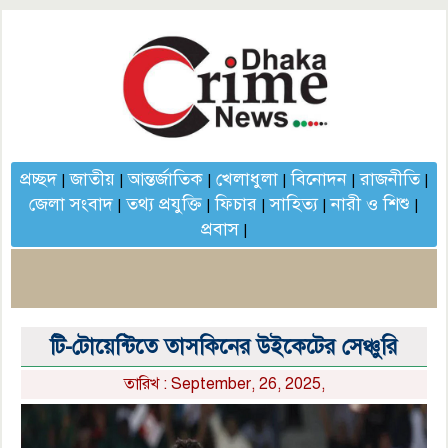
প্রচ্ছদ
জাতীয়
আন্তর্জাতিক
খেলাধুলা
বিনোদন
রাজনীতি
|
|
|
|
|
|
জেলা সংবাদ
তথ্য প্রযুক্তি
ফিচার
সাহিত্য
নারী ও শিশু
|
|
|
|
|
প্রবাস
|
টি-টোয়েন্টিতে তাসকিনের উইকেটের সেঞ্চুরি
তারিখ : September, 26, 2025,