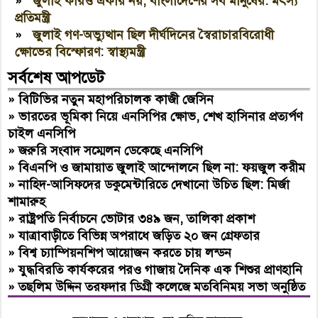
»
জুলাই কারও একার নয়, বাংলাদেশের সব মানুষের: মৎস্য
প্রতিমন্ত্রী
»
জুলাই গণ-অভ্যুত্থান ছিল দীর্ঘদিনের স্বৈরাচারবিরোধী
ক্ষোভের বিস্ফোরণ: স্বাস্থ্যমন্ত্রী
সর্বশেষ আপডেট
»
বিটিভির নতুন মহাপরিচালক কাজী জেসিন
»
ভারতের ভূমিকা নিয়ে এনসিপির ক্ষোভ, শেখ হাসিনার প্রত্যর্পণ
চাইল এনসিপি
»
জরুরি সংবাদ সম্মেলন ডেকেছে এনসিপি
»
বিএনপি ও জামায়াত জুলাই আন্দোলনে ছিল না: ফয়জুল করীম
»
নাহিদ-আসিফদের ডকুমেন্টারিতে দেখানো উচিত ছিল: মির্জা
শামারুহ
»
রাষ্ট্রপতি নির্বাচনে ভোটার ৩৪৯ জন, তালিকা প্রকাশ
»
যাত্রাবাড়ীতে বিভিন্ন অপরাধে জড়িত ২০ জন গ্রেফতার
»
বিশ্ব চ্যাম্পিয়নশিপ আয়োজন করতে চায় লন্ডন
»
যুদ্ধবিরতি কার্যকরের পরও গাজায় দৈনিক এক শিশুর প্রাণহানি
»
তছলিম উদ্দিন তরফদার ডিগ্রী কলেজে মতবিনিময় সভা অনুষ্ঠিত