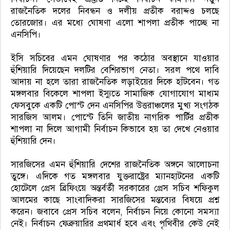
রাজনৈতিক দলের নিবন্ধন ও দলীয় প্রতীক বরাদ্দও চলছে
তোরজোর। এর মধ্যে ঘোষণা এলো শাপলা প্রতীক পাচ্ছে না
এনসিপি।
ইসি সচিবের এমন ঘোষণার পর কঠোর অবস্থানে যাওয়ার
হুঁশিয়ারি দিয়েছেন দলটির বেশিরভাগ নেতা। সরল পথে দাবি
আদায় না হলে তারা রাজনৈতিক লড়াইয়ের দিকে হাঁটবেন। গত
মঙ্গলবার বিকেলে শাপলা ইস্যুতে সামাজিক যোগাযোগ মাধ্যম
ফেসবুকে একটি পোস্ট দেন এনসিপির উত্তরাঞ্চলের মুখ্য সংগঠক
সারজিস আলম। পোস্টে তিনি জাতীয় নাগরিক পার্টির প্রতীক
শাপলা না দিলে আগামী নির্বাচন কিভাবে হয় তা দেখে নেওয়ার
হুঁশিয়ারি দেন।
সারজিসের এমন হুঁশিয়ারি দেশের রাজনৈতিক অঙ্গনে আলোচনা
তুঙ্গে। এদিকে গত মঙ্গলবার যুক্তরাষ্ট্রের ম্যানহাটনের একটি
হোটেলে প্রেস ব্রিফিংয়ে অন্তর্বর্তী সরকারের প্রেস সচিব শফিকুল
আলমের কাছে সাংবাদিকরা সারজিসের মন্তব্যের বিষয়ে প্রশ্ন
করেন। জবাবে প্রেস সচিব বলেন, নির্বাচন নিয়ে কোনো সমস্যা
নেই। নির্বাচন ফেব্রুয়ারির প্রথমার্ধ হবে এবং পৃথিবীর কেউ নেই