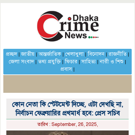
প্রচ্ছদ
জাতীয়
আন্তর্জাতিক
খেলাধুলা
বিনোদন
রাজনীতি
|
|
|
|
|
|
জেলা সংবাদ
তথ্য প্রযুক্তি
ফিচার
সাহিত্য
নারী ও শিশু
|
|
|
|
|
প্রবাস
|
কোন নেতা কি স্টেটমেন্ট দিচ্ছে, এটা দেখছি না,
নির্বাচন ফেব্রুয়ারির প্রথমার্ধ হবে: প্রেস সচিব
তারিখ : September, 26, 2025,