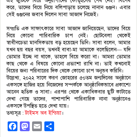
এই জুটিকে ঘিরে অনুরাগীদের কৌতূহলের শেষ নেই। বিশেষ
করে, তাদের বিয়ে নিয়ে বলিপাড়ায় চলেছে নানান গুঞ্জন। এবার
সেই গুঞ্জনের জবাব দিলেন সাবা আজাদ নিজেই।
সম্প্রতি এক সাক্ষাৎকারে সাবা আজাদ জানিয়েছেন, তাদের বিয়ে
নিয়ে কোনো পারিবারিক চাপ নেই। ছোটবেলা থেকেই
স্বাধীনচেতা মানসিকতায় বড় হয়েছেন তিনি। সাবা বলেন, আমার
যখন ছয় বছর বয়স, তখনই বাবা-মা আমাকে বলেছিলেন— যদি
তোমার ইচ্ছে না থাকে, তাহলে বিয়ে করো না। আমরা তোমার
কাছ থেকে এ বিষয়ে কোনো প্রত্যাশা রাখি না। তাই কখনোই
বিয়ের জন্য পরিবারের দিক থেকে কোনো চাপ অনুভব করিনি।
উল্লেখ্য, ২০২২ সালে করণ জোহরের ৫০তম জন্মদিনের অনুষ্ঠানে
একসঙ্গে হাজির হয়ে নিজেদের সম্পর্ককে আনুষ্ঠানিকভাবে প্রকাশ্যে
আনেন হৃতিক ও সাবা। এরপর থেকে একাধিকবার ছুটি কাটাতে
দেখা গেছে তাদের, পাশাপাশি পারিবারিক নানা অনুষ্ঠানেও
একসঙ্গে উপস্থিত হতে দেখা যায়।
তথ্যসূত্র :
টাইমস অব ইন্ডিয়া
।
Facebook
Mastodon
Email
Share