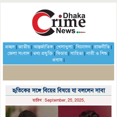
প্রচ্ছদ
জাতীয়
আন্তর্জাতিক
খেলাধুলা
বিনোদন
রাজনীতি
|
|
|
|
|
|
জেলা সংবাদ
তথ্য প্রযুক্তি
ফিচার
সাহিত্য
নারী ও শিশু
|
|
|
|
|
প্রবাস
|
হৃতিকের সঙ্গে বিয়ের বিষয়ে যা বললেন সাবা
তারিখ : September, 25, 2025,