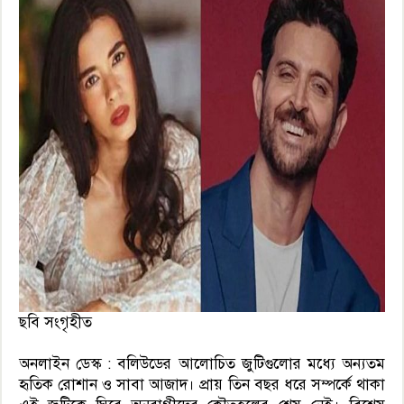
ছবি সংগৃহীত
অনলাইন ডেস্ক : বলিউডের আলোচিত জুটিগুলোর মধ্যে অন্যতম
হৃতিক রোশান ও সাবা আজাদ। প্রায় তিন বছর ধরে সম্পর্কে থাকা