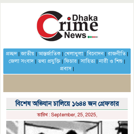
প্রচ্ছদ
জাতীয়
আন্তর্জাতিক
খেলাধুলা
বিনোদন
রাজনীতি
|
|
|
|
|
|
জেলা সংবাদ
তথ্য প্রযুক্তি
ফিচার
সাহিত্য
নারী ও শিশু
|
|
|
|
|
প্রবাস
|
বিশেষ অভিযান চালিয়ে ১৬৪৪ জন গ্রেফতার
তারিখ : September, 25, 2025,