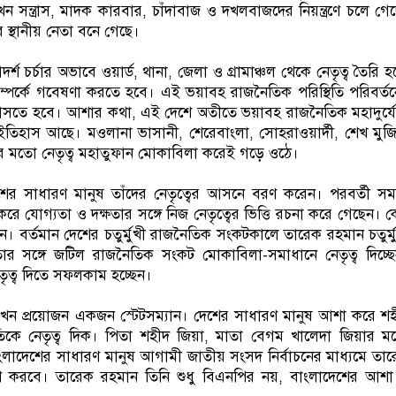
ন সন্ত্রাস, মাদক কারবার, চাঁদাবাজ ও দখলবাজদের নিয়ন্ত্রণে চলে গে
র স্থানীয় নেতা বনে গেছে।
শ চর্চার অভাবে ওয়ার্ড, থানা, জেলা ও গ্রামাঞ্চল থেকে নেতৃত্ব তৈরি হচ
ম্পর্কে গবেষণা করতে হবে। এই ভয়াবহ রাজনৈতিক পরিস্থিতি পরিবর্ত
 আসতে হবে। আশার কথা, এই দেশে অতীতে ভয়াবহ রাজনৈতিক মহাদুর্য
ইতিহাস আছে। মওলানা ভাসানী, শেরেবাংলা, সোহরাওয়ার্দী, শেখ মুজ
র মতো নেতৃত্ব মহাতুফান মোকাবিলা করেই গড়ে ওঠে।
শের সাধারণ মানুষ তাঁদের নেতৃত্বের আসনে বরণ করেন। পরবর্তী স
া করে যোগ্যতা ও দক্ষতার সঙ্গে নিজ নেতৃত্বের ভিত্তি রচনা করে গেছেন। 
ন। বর্তমান দেশের চতুর্মুখী রাজনৈতিক সংকটকালে তারেক রহমান চতুর্ম
র সঙ্গে জটিল রাজনৈতিক সংকট মোকাবিলা-সমাধানে নেতৃত্ব দিচ্ছ
ৃত্ব দিতে সফলকাম হচ্ছেন।
্য এখন প্রয়োজন একজন স্টেটসম্যান। দেশের সাধারণ মানুষ আশা করে শ
কে নেতৃত্ব দিক। পিতা শহীদ জিয়া, মাতা বেগম খালেদা জিয়ার ম
াদেশের সাধারণ মানুষ আগামী জাতীয় সংসদ নির্বাচনের মাধ্যমে তা
রণ করবে। তারেক রহমান তিনি শুধু বিএনপির নয়, বাংলাদেশের আশ