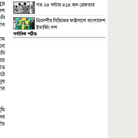
দ্র
গত ২৪ ঘণ্টায় ৪১৪ জন গ্রেফতার
াফল
চনি
ত্রিদেশীয় সিরিজের ফাইনালে বাংলাদেশ
ভাব
ইমার্জিং দল
সর্বাধিক পঠিত
গাম
োনো
মনি
ষয়ে
মিত
াঠে
নুষ
য়ার
ুমি
দের
লীয়