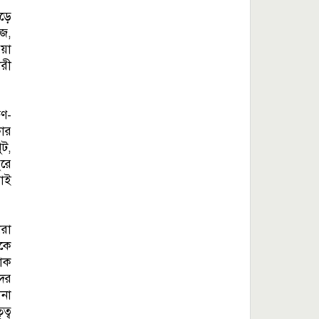
িড়ে
াজ,
িয়া
রী
ুণ-
কার
ুট,
ুরে
রাই
ারা
লকে
টাক
দের
ানা
ত্ব