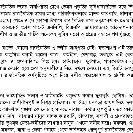
াজনৈতিক দলের জনপ্রিয়তা দেখে তেমন প্রকৃতির সুবিধাবাদীদের দলে ভ
াবনাময় রাজনৈতিক দলের মধ্যে পরিকল্পিতভাবে মাদক কারবারি, চাঁদাব
ত্রছায়া পেতে ও যে কোনো উপায়ে রাজনৈতিক দলে অনুপ্রবেশ করতে মর
 অনেকেই ভোল পাল্টে এনসিপি, বিএনপি, জামায়াতসহ আন্দোলনকা
ীগ ও জাতীয় পার্টির অনেকেই সুবিধামতো আশ্রয়ের সন্ধানে পথ খুঁজছে।
ুরে- যাদের কোনো রাজনৈতিক ও দলীয় আনুগত্য নেই। হতাশাগ্রস্ত এই তর
কে কলুষিত করাই তাদের কাজ। কর্মহীন, নেশাগ্রস্ত, ভবঘুরে এই বে
 সন্ত্রাস ও গ্রুপবাজিতে লিপ্ত হয়। হাটবাজার, ফুটপাত, গারমেন্টসের ঝ
দাবাজ নেতার হয়ে গ্রুপ অনুসারীদের নিয়ে দখলে নেওয়া। এই বিরাট ভবঘ
ে রাজনৈতিক কর্মসূচিতে অংশ নিয়ে দলীয় অন্তঃকোন্দল ও গ্রুপিং ক
কর্মীদের আয়োজিত সভায় ও মাঠঘাটের বক্তৃতায় কথার ফুলঝুরি ছোটায়। ত
ের আশীর্বাদপুষ্ট ও বিশ্বস্ত হাতিয়ার। যা ইচ্ছা মনগড়া ভাষণ দিয়ে দ
তি-আদর্শ ও শৃঙ্খলা কোনোটাই মানতে নারাজ। কথার ফুলঝুরি যতই ফো
নাই। সাধারণ মানুষ মাদক কারবারি, চাঁদবাজ, সন্ত্রাসী ও গ্রুপবাজ
দলীয় তৃণমূল নেতা-কর্মীদের সাধারণ মানুষ এখনো সমীহ করে। মফস্বল, থ
ফস্বল, থানা ও জেলা পর্যায়ে থেকে ভবিষ্যতে গুরুত্বপূর্ণ রাজনৈতিক নেতৃ