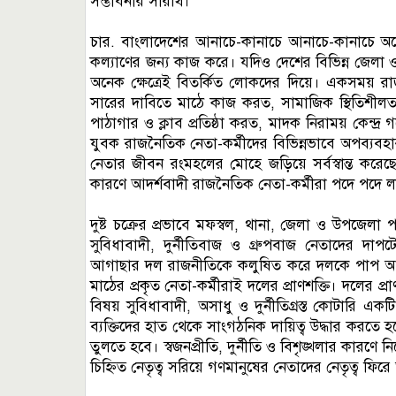
সম্ভাবনার সারথি।
চার. বাংলাদেশের আনাচে-কানাচে আনাচে-কানাচে অন
কল্যাণের জন্য কাজ করে। যদিও দেশের বিভিন্ন জেলা 
অনেক ক্ষেত্রেই বিতর্কিত লোকদের দিয়ে। একসময় রাজন
সারের দাবিতে মাঠে কাজ করত, সামাজিক স্থিতিশীলতা
পাঠাগার ও ক্লাব প্রতিষ্ঠা করত, মাদক নিরাময় কেন্দ্র
যুবক রাজনৈতিক নেতা-কর্মীদের বিভিন্নভাবে অপব্যব
নেতার জীবন রংমহলের মোহে জড়িয়ে সর্বস্বান্ত করেছ
কারণে আদর্শবাদী রাজনৈতিক নেতা-কর্মীরা পদে পদে লাঞ
দুষ্ট চক্রের প্রভাবে মফস্বল, থানা, জেলা ও উপজেলা প
সুবিধাবাদী, দুর্নীতিবাজ ও গ্রুপবাজ নেতাদের দাপ
আগাছার দল রাজনীতিকে কলুষিত করে দলকে পাপ আর দুর
মাঠের প্রকৃত নেতা-কর্মীরাই দলের প্রাণশক্তি। দলের প্
বিষয় সুবিধাবাদী, অসাধু ও দুর্নীতিগ্রস্ত কোটারি একট
ব্যক্তিদের হাত থেকে সাংগঠনিক দায়িত্ব উদ্ধার করতে 
তুলতে হবে। স্বজনপ্রীতি, দুর্নীতি ও বিশৃঙ্খলার কারণে 
চিহ্নিত নেতৃত্ব সরিয়ে গণমানুষের নেতাদের নেতৃত্ব ফি