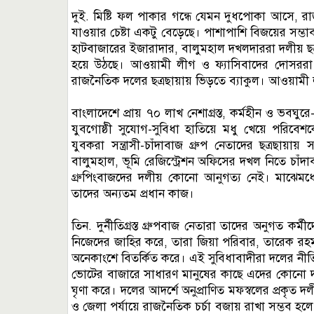
দুই. মিষ্টি ফল পাকার গন্ধে যেমন দুধপোকা আসে, র
যাওয়ার চেষ্টা একটু বেড়েছে। পাশাপাশি বিজয়ের সম্ভ
হাটবাজারের ইজারাদার, বালুমহাল দখলদাররা দলীয় ছ
হয়ে উঠছে। আওয়ামী লীগ ও ফ্যাসিবাদের দোসররা
রাজনৈতিক দলের ছত্রছায়ায় ভিড়তে ব্যাকুল। আওয়ামী ল
বাংলাদেশে প্রায় ৭০ লাখ নেশাগ্রস্ত, কর্মহীন ও ভবঘ
যুবগোষ্ঠী সুযোগ-সুবিধা হাতিয়ে মধু খেয়ে পরিবেশ
যুবকরা সন্ত্রাসী-চাঁদাবাজ গ্রুপ নেতাদের ছত্রছায়ায়
বালুমহাল, ভূমি রেজিস্ট্রেশন অফিসের দখল নিতে চাঁ
গ্রুপিংবাজদের দলীয় কোনো আনুগত্য নেই। মাঝেমধ্য
তাদের অন্যতম প্রধান কাজ।
তিন. দুর্নীতিগ্রস্ত গ্রুপবাজ নেতারা তাদের অনুগত 
নিজেদের জাহির করে, তারা জিয়া পরিবার, তারেক রহমান
অনেকাংশে বিতর্কিত করে। এই সুবিধাবাদীরা দলের নী
ভোটের বাজারে সাধারণ মানুষের কাছে এদের কোনো দাম 
ঘৃণা করে। দলের আদর্শে অনুপ্রাণিত মফস্বলের প্রকৃত 
ও জেলা পর্যায়ে রাজনৈতিক চর্চা বজায় রাখা সম্ভব হলে ম