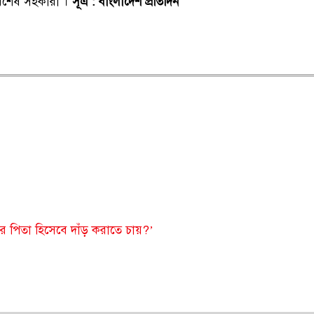
িশেষ সহকারী ।
সূএ : বাংলাদেশ প্রতিদিন
ির পিতা হিসেবে দাঁড় করাতে চায়?’