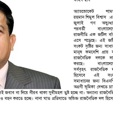
অ্যাডভোকেট শামস
রহমান শিমুল বিশ্বাস :
এ
জুলাই গণ অভ্যুত্থা
পরবর্তী বাংলাদেশ
রাজনীতি এক জটিল বাঁ
এসে পড়েছে। এই জট
সংকট সৃষ্টির জন্য সাধ
মানুষ কমবেশি প্রায় 
রাজনৈতিক দলকে দা
করছে। বাংলাদেশ
সর্ববৃহৎ রাজনৈতিক 
হিসেবে এই সং
সমাধানের জন্য বিএনপ
অগ্রণী ভূমিকা দেখতে চ
াব না দিয়ে নীরব থাকা সুধীমহল তুষ্ট হচ্ছে না। অন্যান্য রাজনৈ
ও বহন করতে হচ্ছে। নানা ঘাত প্রতিঘাতে অভিজ্ঞ রাজনৈতিক দল হিস