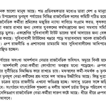
েক ভালো মানুষ আছে। শত প্রতিবন্ধকতার মধ্যেও তারা দেশ ও মানু
ও উপজেলার তৃণমূল পর্যায়ের বিভিন্ন রাজনৈতিক দলের কমিটি গঠিত হয়
ৈতিক কর্মীরা শ্রমিকের মজুরির ন্যায্য দাবিতে সংগ্রাম করত, কৃষক
 বজায় রাখার জন্য বেকার যুবকদের কর্মসংস্থানের জন্য সমবায় সমি
 গড়ে তুলত। একশ্রেণির সুবিধাবাদী টাউট তাদের স্বার্থ আদায়ের জন্য বে
হার করছে। সুবিধাবাদী টাউটদের খপ্পরে পড়ে সম্ভাবনাময় অনেক রাজনৈ
ে। গ্রুপ রাজনীতি ও প্রশাসনের চামচামি আর সুবিধাবাদীদের আধিপত্
্ছিত হচ্ছেন।
র্যায়ের অসংখ্য আদর্শবান নেতার রাজনৈতিক ভবিষ্যৎ অঙ্কুরে বিনষ্ট হচ্
টে আদর্শবাদী নেতা-কর্মীরা কোণঠাসা অবস্থার মধ্যে পড়েছেন। গ্রুপ
্নীতিতে নিমজ্জিত করে রাখতে চায়। মফস্বলের কর্মী-সমর্থক ও তৃণ
রাণ তৃণমূল নেতা-কর্মীদের শ্রম-ঘামে দল আজও উজ্জীবিত আছে। কিন্তু দুঃ
ি চক্রের হাতে রাজনীতি এখনো ক্ষতিগ্রস্ত হচ্ছে। অসাধু চক্রের সঙ্গে জ
হবে। সংগঠনে সাংগঠনিক শৃঙ্খলা ও দলীয় আদর্শ চর্চার উন্মুক্ত পরিবেশ 
নিবেদিতপ্রাণ রাজনৈতিক নেতা-কর্মীরা দারুণ কষ্টে আছে। ধীরে ধীরে গ্রুপ
রে আসবে।