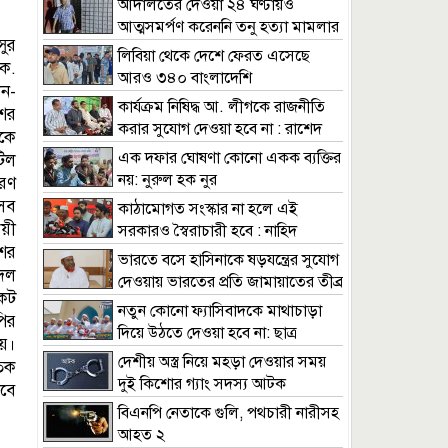
আদালতের দেওয়া ২৪ ঘণ্টায়ও
আত্মসমর্পণ করেননি তনু হত্যা মামলার
ুর
আসামি হাফিজ
লিবিয়া থেকে দেশে ফেরত এসেছে
ক.
আরও ৩৪০ বাংলাদেশি
ন-
কার্যক্রম নিষিদ্ধ আ. লীগকে রাজনীতি
ের
করার সুযোগ দেওয়া হবে না : রাশেদ
কে
খাঁন
এক দফার ঘোষণা কোনো একক ব্যক্তির
িল
নয়: নুরুল হক নুর
ারণ
সব
কাঠামোগত সংস্কার না হলে এই
য়ী
সরকারও স্বৈরাচারী হবে : নাহিদ
ের
ইসলাম
ভারতে বসে হাসিনাকে ষড়যন্ত্রের সুযোগ
দল
দেওয়ায় ভারতের প্রতি জামায়াতের তীব্র
কট
নিন্দা
নতুন কোনো ফ্যাসিবাদকে মাথাচাড়া
ির
দিয়ে উঠতে দেওয়া হবে না: ছাত্র
ায়।
জমিয়ত
দেশীয় অস্ত্র নিয়ে মহড়া দেওয়ার সময়
তিক
দুই কিশোর গ্যাং সদস্য আটক
েবে
বিএনপি নেতাকে গুলি, পথচারী নারীসহ
আহত ২