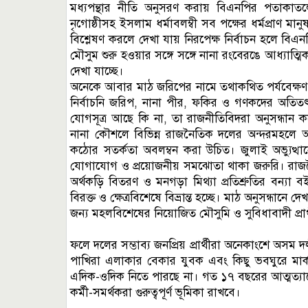
মধ্যপন্থার নীতি অনুসরণ করায় বিএনপির পতাকাতলে ধ
নৃগোষ্ঠীসহ ইসলাম ধর্মাবলম্বী সব পক্ষের ধর্মপ্রাণ
বিশ্লেষণ করলে দেখা যায় নিরপেক্ষ নির্বাচন হলে বিএ
মৌসুম শুরু হওয়ার সঙ্গে সঙ্গে নানা রংবেরঙে আধ্যাত্
দেখা যাচ্ছে।
অনেকে আবার মাঠ জরিপের নামে তথাকথিত পর্যবেক্ষণ
নির্বাচনি জরিপ, নানা পীর, ফকির ও গণকদের অতিত
যোগসূত্র আছে কি না, তা রাজনীতিবিদরা অনুসন্ধান 
নানা কৌশলে বিভিন্ন রাজনৈতিক দলের অন্দরমহলে 
কঠোর সতর্কতা অবলম্বন করা উচিত। জুলাই অভ্যুত্থা
যোগাযোগ ও প্রয়োজনীয় সমঝোতা থাকা জরুরি। রাজনৈ
অর্থকড়ি বিতরণ ও মনগড়া মিথ্যা প্রতিশ্রুতির বন্যা
বিরক্ত ও ক্ষেত্রবিশেষে বিভ্রান্ত হচ্ছে। মাঠ অনুসন্ধা
জন্য মহলবিশেষের নিয়োজিত মৌসুমি ও সুবিধাবাদী প্রার্থীর
ফলে দলের সম্ভাব্য জনপ্রিয় প্রার্থীরা অনেকাংশে অসম দল
পাখিরা এলাকার বেকার যুবক এবং কিছু ভবঘুরে মার্
এদিক-ওদিক নিতে পারছে না। গত ১৭ বছরের আত্মত্যাগের 
কর্মী-সমর্থকরা গুরুত্বপূর্ণ ভূমিকা রাখবে।