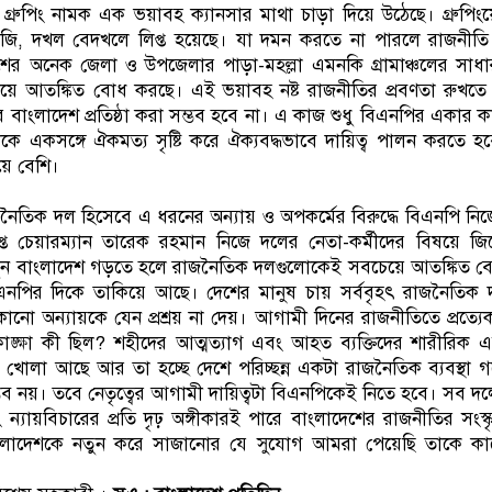
য গ্রুপিং নামক এক ভয়াবহ ক্যানসার মাথা চাড়া দিয়ে উঠেছে। গ্রুপিং
দাবাজি, দখল বেদখলে লিপ্ত হয়েছে। যা দমন করতে না পারলে রাজনীত
ের অনেক জেলা ও উপজেলার পাড়া-মহল্লা এমনকি গ্রামাঞ্চলের সাধ
িষয়ে আতঙ্কিত বোধ করছে। এই ভয়াবহ নষ্ট রাজনীতির প্রবণতা রুখতে
র বাংলাদেশ প্রতিষ্ঠা করা সম্ভব হবে না। এ কাজ শুধু বিএনপির একার 
 একসঙ্গে ঐকমত্য সৃষ্টি করে ঐক্যবদ্ধভাবে দায়িত্ব পালন করতে হ
য়ে বেশি।
াজনৈতিক দল হিসেবে এ ধরনের অন্যায় ও অপকর্মের বিরুদ্ধে বিএনপি নি
াপ্ত চেয়ারম্যান তারেক রহমান নিজে দলের নেতা-কর্মীদের বিষয়ে জ
নতুন বাংলাদেশ গড়তে হলে রাজনৈতিক দলগুলোকেই সবচেয়ে আতঙ্কিত 
িএনপির দিকে তাকিয়ে আছে। দেশের মানুষ চায় সর্ববৃহৎ রাজনৈতিক
োনো অন্যায়কে যেন প্রশ্রয় না দেয়। আগামী দিনের রাজনীতিতে প্রত্যে
ঙ্ক্ষা কী ছিল? শহীদের আত্মত্যাগ এবং আহত ব্যক্তিদের শারীরিক 
ই খোলা আছে আর তা হচ্ছে দেশে পরিচ্ছন্ন একটা রাজনৈতিক ব্যবস্থা 
ভব নয়। তবে নেতৃত্বের আগামী দায়িত্বটা বিএনপিকেই নিতে হবে। সব দ
ন্যায়বিচারের প্রতি দৃঢ় অঙ্গীকারই পারে বাংলাদেশের রাজনীতির সংস্ক
াংলাদেশকে নতুন করে সাজানোর যে সুযোগ আমরা পেয়েছি তাকে কা