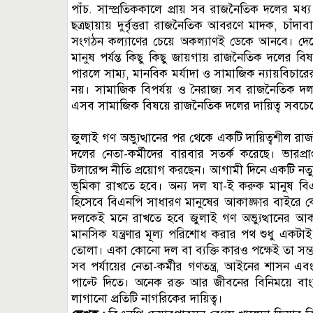
পাঁচ. সাম্প্রতিককালে প্রায় সব রাজনৈতিক দলের মধ্
ছত্রছায়ায় দুর্বৃত্তরা রাজনৈতিক আবরণে মাদক, চাঁ
সংগঠন কল্যাণের চেয়ে অকল্যাণই ডেকে আনবে। দেশ
মানুষ পর্যন্ত কিছু কিছু জায়গায় রাজনৈতিক দলের ব
পারলে সাম্য, মানবিক মর্যাদা ও সামাজিক ন্যায়বিচারে
নয়। সামাজিক বিপর্যয় ও নৈরাজ্য সব রাজনৈতিক দলকে
এসব সামাজিক বিষয়ে রাজনৈতিক দলের দায়িত্ব সবচে
জুলাই গণ অভ্যুত্থানের পর থেকে একটি দায়িত্বশীল র
দলের নেতা-কর্মীদের বারবার সতর্ক করেছে। ভারপ্র
টলারেন্স নীতি প্রয়োগ করছেন। আগামী দিনে একটি 
ভূমিকা রাখতে হবে। অন্য দল যা-ই করুক মানুষ ব
হিসেবে বিএনপি সাধারণ মানুষের আকাঙ্ক্ষার বাইরে ক
দলকেই মনে রাখতে হবে জুলাই গণ অভ্যুত্থানের আকা
মানসিক যন্ত্রণার মূল্য পরিশোধ করার পথ শুধু একটা
তোলা। একা কোনো দল বা ব্যক্তি কারও পক্ষেই তা সম্
সব পর্যায়ের নেতা-কর্মীর গণতন্ত্র, আইনের শাসন এবং 
পাল্টে দিতে। অনেক রক্ত আর জীবনের বিনিময়ে ব
লাগানো প্রতিটি নাগরিকের দায়িত্ব।