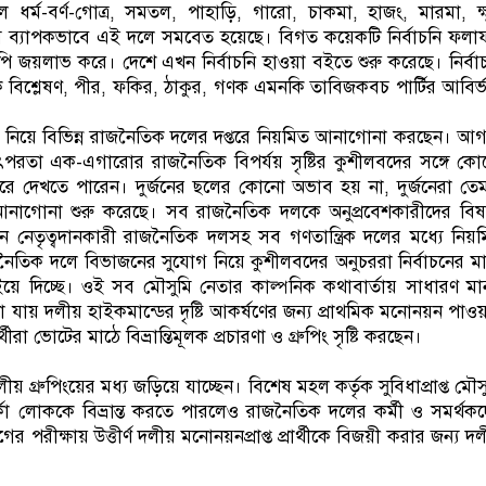
র্ম-বর্ণ-গোত্র, সমতল, পাহাড়ি, গারো, চাকমা, হাজং, মারমা, ক্ষু
 মানুষ ব্যাপকভাবে এই দলে সমবেত হয়েছে। বিগত কয়েকটি নির্বাচনি ফল
নপি জয়লাভ করে। দেশে এখন নির্বাচনি হাওয়া বইতে শুরু করেছে। নির্বা
মিক বিশ্লেষণ, পীর, ফকির, ঠাকুর, গণক এমনকি তাবিজকবচ পার্টির আবির্
 নিয়ে বিভিন্ন রাজনৈতিক দলের দপ্তরে নিয়মিত আনাগোনা করছেন। আ
ৎপরতা এক-এগারোর রাজনৈতিক বিপর্যয় সৃষ্টির কুশীলবদের সঙ্গে ক
করে দেখতে পারেন। দুর্জনের ছলের কোনো অভাব হয় না, দুর্জনেরা তে
আনাগোনা শুরু করেছে। সব রাজনৈতিক দলকে অনুপ্রবেশকারীদের বি
নে নেতৃত্বদানকারী রাজনৈতিক দলসহ সব গণতান্ত্রিক দলের মধ্যে নিয়
তিক দলে বিভাজনের সুযোগ নিয়ে কুশীলবদের অনুচররা নির্বাচনের ম
 বইয়ে দিচ্ছে। ওই সব মৌসুমি নেতার কাল্পনিক কথাবার্তায় সাধারণ মা
নে দেখা যায় দলীয় হাইকমান্ডের দৃষ্টি আকর্ষণের জন্য প্রাথমিক মনোনয়ন পাও
া ভোটের মাঠে বিভ্রান্তিমূলক প্রচারণা ও গ্রুপিং সৃষ্টি করছেন।
ীয় গ্রুপিংয়ের মধ্য জড়িয়ে যাচ্ছেন। বিশেষ মহল কর্তৃক সুবিধাপ্রাপ্ত মৌস
কা লোককে বিভ্রান্ত করতে পারলেও রাজনৈতিক দলের কর্মী ও সমর্থক
পরীক্ষায় উত্তীর্ণ দলীয় মনোনয়নপ্রাপ্ত প্রার্থীকে বিজয়ী করার জন্য দ