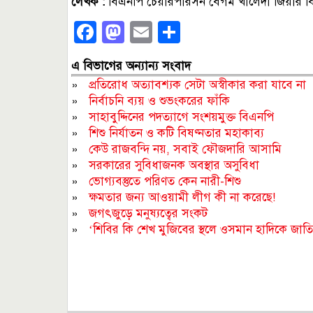
লেখক :
বিএনপি চেয়ারপারসন বেগম খালেদা জিয়ার ব
Facebook
Mastodon
Email
Share
এ বিভাগের অন্যান্য সংবাদ
»
প্রতিরোধ অত্যাবশ্যক সেটা অস্বীকার করা যাবে না
»
নির্বাচনি ব্যয় ও শুভংকরের ফাঁকি
»
সাহাবুদ্দিনের পদত্যাগে সংশয়মুক্ত বিএনপি
»
শিশু নির্যাতন ও কটি বিষণ্নতার মহাকাব্য
»
কেউ রাজবন্দি নয়, সবাই ফৌজদারি আসামি
»
সরকারের সুবিধাজনক অবস্থার অসুবিধা
»
ভোগ্যবস্তুতে পরিণত কেন নারী-শিশু
»
ক্ষমতার জন্য আওয়ামী লীগ কী না করেছে!
»
জগৎজুড়ে মনুষ্যত্বের সংকট
»
‘শিবির কি শেখ মুজিবের স্থলে ওসমান হাদিকে জাত