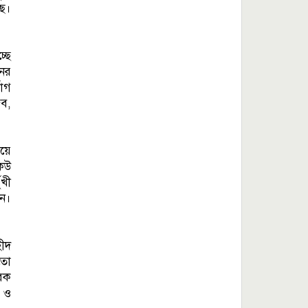
ছে।
্ছে
নের
োগ
িব,
ময়ে
কেউ
ুখী
েন।
হীদ
তো
রেক
া ও