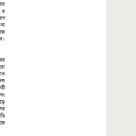
য়ের
ি ও
ারণ
 না
কাজ
বে।
জের
িরো
বোধ
 দল
কটি
এবং
গড়ে
লের
ৃতি
জে