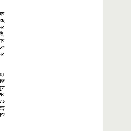
ষের
েছে
দের
তি,
কার
তিক
যের
ছে।
বাজ
মূল
খের
ড়িত
গড়ে
বাজ