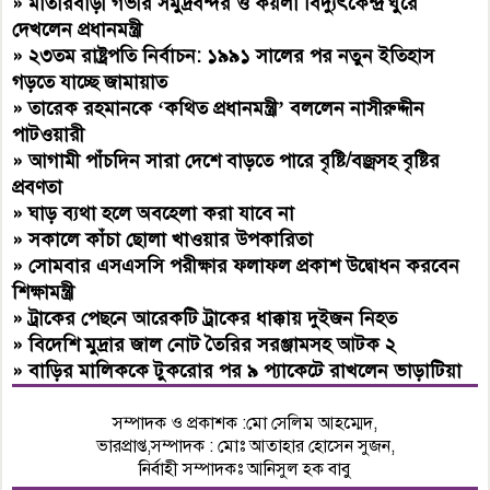
»
মাতারবাড়ী গভীর সমুদ্রবন্দর ও কয়লা বিদ্যুৎকেন্দ্র ঘুরে
দেখলেন প্রধানমন্ত্রী
»
২৩তম রাষ্ট্রপতি নির্বাচন: ১৯৯১ সালের পর নতুন ইতিহাস
গড়তে যাচ্ছে জামায়াত
»
তারেক রহমানকে ‘কথিত প্রধানমন্ত্রী’ বললেন নাসীরুদ্দীন
পাটওয়ারী
»
আগামী পাঁচদিন সারা দেশে বাড়তে পারে বৃষ্টি/বজ্রসহ বৃষ্টির
প্রবণতা
»
ঘাড় ব্যথা হলে অবহেলা করা যাবে না
»
সকালে কাঁচা ছোলা খাওয়ার উপকারিতা
»
সোমবার এসএসসি পরীক্ষার ফলাফল প্রকাশ উদ্বোধন করবেন
শিক্ষামন্ত্রী
»
ট্রাকের পেছনে আরেকটি ট্রাকের ধাক্কায় দুইজন নিহত
»
বিদেশি মুদ্রার জাল নোট তৈরির সরঞ্জামসহ আটক ২
»
বাড়ির মালিককে টুকরোর পর ৯ প্যাকেটে রাখলেন ভাড়াটিয়া
সম্পাদক ও প্রকাশক :মো সেলিম আহম্মেদ,
ভারপ্রাপ্ত,সম্পাদক : মোঃ আতাহার হোসেন সুজন,
নির্বাহী সম্পাদকঃ আনিসুল হক বাবু