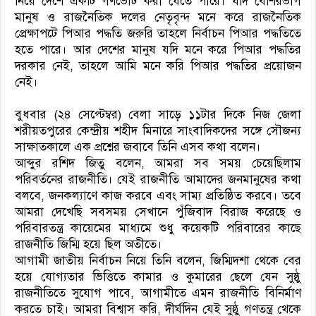
নিয়ে দেশে একটি গণভোট করা যেতে পারে। যদি বেশিরভাগ
মানুষ ও রাজনৈতিক দলের নেতৃবৃন্দ মনে করে রাজনৈতিক
প্রেক্ষাপটে পিআর পদ্ধতি জরুরি তাহলে নির্বাচন পিআর পদ্ধতিতে
হতে পারে। আর দেশের মানুষ যদি মনে করে পিআর পদ্ধতির
দরকার নেই, তাহলে আমি মনে করি পিআর পদ্ধতির প্রয়োজন
নেই।
বুধবার (২৪ সেপ্টেম্বর) বেলা সাড়ে ১১টার দিকে নিজ জেলা
শরীয়তপুরের কেন্দ্রীয় শহীদ মিনারে সাংবাদিকদের সঙ্গে সৌজন্য
সাক্ষাতকালে এক প্রশ্নের জবাবে তিনি এসব কথা বলেন।
আব্দুর রশিদ জিতু বলেন, আমরা সব সময় চেয়েছিলাম
পরিবর্তনের রাজনীতি। যেই রাজনীতি আমাদের জনমানুষের কথা
বলবে, জনকল্যাণে কাজ করবে এবং সাম্য প্রতিষ্ঠিত করবে। তবে
আমরা দেখেছি সবসময় সেখানে পুঁজিবাদ বিরাজ করেছে ও
পরিবারতন্ত্র কায়েমের মাধ্যমে শুধু কয়েকটি পরিবারের কাছে
রাজনীতি জিম্মি হয়ে ছিল অতীতে।
আগামী জাতীয় নির্বাচন নিয়ে তিনি বলেন, জিম্মিদশা থেকে বের
হয়ে যোগ্যতার ভিত্তিতে কামার ও কুমারের ছেলে যেন সুষ্ঠু
রাজনীতিতে সুযোগ পাবে, আগামীতে এমন রাজনীতি বিনির্মাণ
করতে চাই। আমরা বিশ্বাস করি, দীর্ঘদিন যেই সুষ্ঠু গণতন্ত্র থেকে