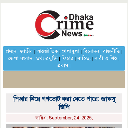
প্রচ্ছদ
জাতীয়
আন্তর্জাতিক
খেলাধুলা
বিনোদন
রাজনীতি
|
|
|
|
|
|
জেলা সংবাদ
তথ্য প্রযুক্তি
ফিচার
সাহিত্য
নারী ও শিশু
|
|
|
|
|
প্রবাস
|
পিআর নিয়ে গণভোট করা যেতে পারে: জাকসু
ভিপি
তারিখ : September, 24, 2025,