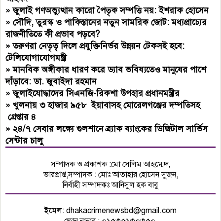
»
জুলাই গণঅভ্যুত্থান কারো পৈতৃক সম্পত্তি নয়: ইশরাক হোসেন
»
সৌদি, তুরস্ক ও পাকিস্তানের নতুন সামরিক জোট: মধ্যপ্রাচ্যের
রাজনীতিতে কী প্রভাব পড়বে?
»
তরুণরা নেতৃত্ব দিলে প্রযুক্তিনির্ভর উন্নয়ন টেকসই হবে:
টেলিযোগাযোগমন্ত্রী
»
মানবিক অঙ্গীকার ধারণ করে ড্যাব ভবিষ্যতেও মানুষের পাশে
দাঁড়াবে: ডা. জুবাইদা রহমান
»
জুলাইযোদ্ধাদের সিএনজি-রিকশা উপহার প্রধানমন্ত্রীর
»
খুলনায় ৩ হাজার ৯৫৮ ইয়াবাসহ মোরেলগঞ্জের দম্পতিসহ
গ্রেপ্তার ৪
»
২৪/৭ সেবার লক্ষ্যে গুলশানে ব্র্যাক ব্যাংকের ডিজিটাল সার্ভিস
সেন্টার চালু
সম্পাদক ও প্রকাশক :মো সেলিম আহম্মেদ,
ভারপ্রাপ্ত,সম্পাদক : মোঃ আতাহার হোসেন সুজন,
নির্বাহী সম্পাদকঃ আনিসুল হক বাবু
ইমেল:
dhakacrimenewsbd@gmail.com
ফোন নাম্বার : ০১৫৩৫১৩০৩৫০,