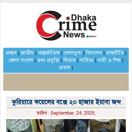
প্রচ্ছদ
জাতীয়
আন্তর্জাতিক
খেলাধুলা
বিনোদন
রাজনীতি
|
|
|
|
|
|
জেলা সংবাদ
তথ্য প্রযুক্তি
ফিচার
সাহিত্য
নারী ও শিশু
|
|
|
|
|
প্রবাস
|
কুরিয়ারে কয়েলের বক্সে ২০ হাজার ইয়াবা জব্দ
তারিখ : September, 24, 2025,