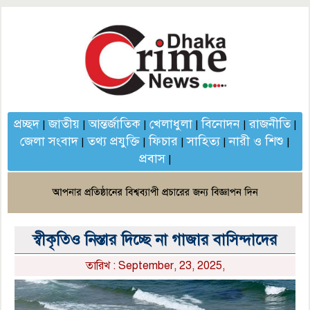
প্রচ্ছদ
জাতীয়
আন্তর্জাতিক
খেলাধুলা
বিনোদন
রাজনীতি
|
|
|
|
|
|
জেলা সংবাদ
তথ্য প্রযুক্তি
ফিচার
সাহিত্য
নারী ও শিশু
|
|
|
|
|
প্রবাস
|
স্বীকৃতিও নিস্তার দিচ্ছে না গাজার বাসিন্দাদের
তারিখ : September, 23, 2025,