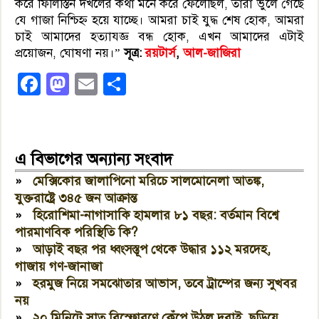
করে ফিলিস্তিন দখলের কথা মনে করে ফেলেছিল, তারা ভুলে গেছে
যে গাজা নিশ্চিহ্ন হয়ে যাচ্ছে। আমরা চাই যুদ্ধ শেষ হোক, আমরা
চাই আমাদের হত্যাযজ্ঞ বন্ধ হোক, এখন আমাদের এটাই
প্রয়োজন, ঘোষণা নয়।”
সূত্র:
রয়টার্স
,
আল-জাজিরা
Facebook
Mastodon
Email
Share
এ বিভাগের অন্যান্য সংবাদ
»
মেক্সিকোর জালাপিনো মরিচে সালমোনেলা আতঙ্ক,
যুক্তরাষ্ট্রে ৩৪৫ জন আক্রান্ত
»
হিরোশিমা-নাগাসাকি হামলার ৮১ বছর: বর্তমান বিশ্বে
পারমাণবিক পরিস্থিতি কি?
»
আড়াই বছর পর ধ্বংসস্তূপ থেকে উদ্ধার ১১২ মরদেহ,
গাজায় গণ-জানাজা
»
হরমুজ নিয়ে সমঝোতার আভাস, তবে ট্রাম্পের জন্য সুখবর
নয়
»
২০ মিনিটে সাত বিস্ফোরণে কেঁপে উঠল দুবাই, ছড়িয়ে