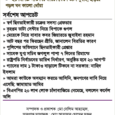
পড়ল ঘন কালো ধোঁয়া
সর্বশেষ আপডেট
»
স্বর্ণ ছিনতাইকারী চক্রের সদস্য গ্রেফতার
»
বৃহত্তম ডাটা সেন্টার নিয়ে বিপাকে গুগল
»
মেয়েকে নিয়ে বাবার কবর জিয়ারতে জুবাইদা রহমান
»
আট বছর পর ফিরছেন প্রীতি, জানালেন বিরতির কারণ
»
পুলিশের অভিযানে ছিনতাইকারী গ্রেপ্তার
»
সাবেক যুগ্ম সচিব জগলুল পাশা ৭ দিনের রিমান্ডে
»
রাষ্ট্রপতি নির্বাচনের তারিখ নির্ধারণ, অনুষ্ঠিত হবে ২০ আগস্ট
»
গ্যাসের দাম ১ টাকাও বাড়ালে টিকবে না সরকার: নাহিদ
ইসলাম
»
আমরা কাউকে অসম্মান করতে আসিনি, জনগণের দাবি নিয়ে
এসেছি: জামায়াত আমির
»
বিএনপির ২০ লাখ লোক চাঁদাবাজিতে নেমেছে, বললেন কর্নেল
অলি
সম্পাদক ও প্রকাশক :মো সেলিম আহম্মেদ,
ভারপ্রাপ্ত,সম্পাদক : মোঃ আতাহার হোসেন সুজন,