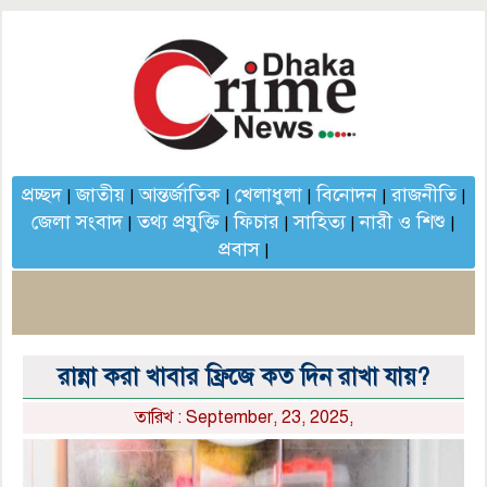
প্রচ্ছদ
জাতীয়
আন্তর্জাতিক
খেলাধুলা
বিনোদন
রাজনীতি
|
|
|
|
|
|
জেলা সংবাদ
তথ্য প্রযুক্তি
ফিচার
সাহিত্য
নারী ও শিশু
|
|
|
|
|
প্রবাস
|
রান্না করা খাবার ফ্রিজে কত দিন রাখা যায়?
তারিখ : September, 23, 2025,