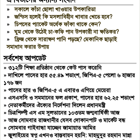
»
সকালে কাঁচা ছোলা খাওয়ার উপকারিতা
»
জন্ডিস হলেই কি মসলাবিহীন খাবার খেতে হবে?
»
চিপসের প্যাকেট অর্ধেক ফাঁকা থাকে কেন?
»
ঘুম থেকে উঠেই চা-কফি পান উপকারী না ক্ষতিকর?
»
ফ্রিজ থেকে সারাক্ষণ পানি পড়ছে? মেকানিক ছাড়াই
সমাধান করার উপায়
সর্বশেষ আপডেট
»
৩১২টি শিক্ষা প্রতিষ্ঠান থেকে কেউ পাস করেনি
»
দাখিলে পাসের হার ৫৫.৪৯ শতাংশ, জিপিএ-৫ পেলো ৬ হাজার
১৭৬ জন
»
পাসের হার ও জিপিএ-৫ এ এবারও এগিয়ে মেয়েরা
»
এসএসসি ও সমমানের ফল প্রকাশ, পাসের হার ৬২.২৫ শতাংশ
»
নেতাকর্মীদের ঐক্যের নির্দেশনা দিলেন প্রধানমন্ত্রী
»
চিত্রশিল্পী এস এম সুলতানের ১০৩তম জন্মবার্ষিকী আজ
»
আজ সোমবার রাজধানীর যেসব দোকানপাট ও মার্কেট বন্ধ
»
সোমবার গাইবান্ধা যাচ্ছেন জামায়াত আমির
»
জুলাইয়ের স্বপ্ন এখনও বাস্তবায়ন হয়নি: মাহমুদুর রহমান মান্না