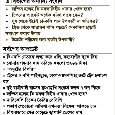
এ বিভাগের অন্যান্য সংবাদ
»
জন্ডিস হলেই কি মসলাবিহীন খাবার খেতে হবে?
»
চিপসের প্যাকেট অর্ধেক ফাঁকা থাকে কেন?
»
ঘুম থেকে উঠেই চা-কফি পান উপকারী না ক্ষতিকর?
»
ফ্রিজ থেকে সারাক্ষণ পানি পড়ছে? মেকানিক ছাড়াই
সমাধান করার উপায়
»
টমেটো শরীরের জন্য কতটা উপকারী?
সর্বশেষ আপডেট
»
বিএনপি নেতাকে লক্ষ্য করে গুলি, সহযোগীর বুকে বিদ্ধ
»
সোনার গহনার দাম ভরিতে কমলো ৩২৬৬ টাকা
»
“অদৃষ্টের বিপত্তি”
»
ট্রেনের ৫ বগি লাইনচ্যুত, ঢাকা-ময়মনসিংহ রুটে ট্রেন চলাচল
বন্ধ
»
দুই যাত্রীবাহী বাসের মুখোমুখি সংঘর্ষে অন্তত ৭ জন নিহত
»
জন্ডিস হলেই কি মসলাবিহীন খাবার খেতে হবে?
»
নারিকেলি চিকেন তৈরির রেসিপি
»
পঞ্চাশ পেরোনো আমিশা এখনও ‘সিঙ্গেল’ থাকতে চান
»
বিশ্ববাজারে ফের বেড়েছে জ্বালানি তেলের দাম