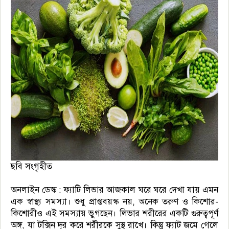
ছবি সংগৃহীত
অনলাইন ডেস্ক : ফ্যাটি লিভার আজকাল ঘরে ঘরে দেখা যায় এমন
এক স্বাস্থ্য সমস্যা। শুধু প্রাপ্তবয়স্ক নয়, অনেক তরুণ ও কিশোর-
কিশোরীও এই সমস্যায় ভুগছেন। লিভার শরীরের একটি গুরুত্বপূর্ণ
অঙ্গ, যা টক্সিন দূর করে শরীরকে সুস্থ রাখে। কিন্তু ফ্যাট জমে গেলে