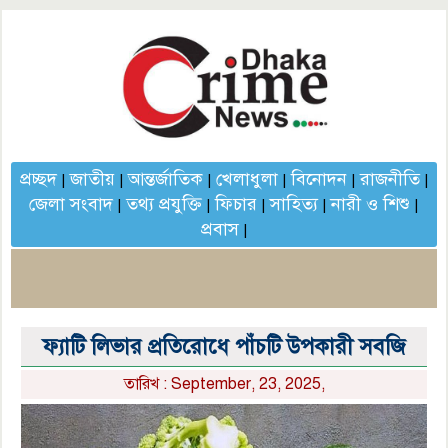
প্রচ্ছদ
জাতীয়
আন্তর্জাতিক
খেলাধুলা
বিনোদন
রাজনীতি
|
|
|
|
|
|
জেলা সংবাদ
তথ্য প্রযুক্তি
ফিচার
সাহিত্য
নারী ও শিশু
|
|
|
|
|
প্রবাস
|
ফ্যাটি লিভার প্রতিরোধে পাঁচটি উপকারী সবজি
তারিখ : September, 23, 2025,