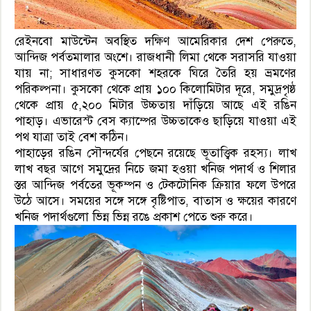
রেইনবো মাউন্টেন অবস্থিত দক্ষিণ আমেরিকার দেশ পেরুতে,
আন্দিজ পর্বতমালার অংশে। রাজধানী লিমা থেকে সরাসরি যাওয়া
যায় না; সাধারণত কুসকো শহরকে ঘিরে তৈরি হয় ভ্রমণের
পরিকল্পনা। কুসকো থেকে প্রায় ১০০ কিলোমিটার দূরে, সমুদ্রপৃষ্ঠ
থেকে প্রায় ৫,২০০ মিটার উচ্চতায় দাঁড়িয়ে আছে এই রঙিন
পাহাড়। এভারেস্ট বেস ক্যাম্পের উচ্চতাকেও ছাড়িয়ে যাওয়া এই
পথ যাত্রা তাই বেশ কঠিন।
পাহাড়ের রঙিন সৌন্দর্যের পেছনে রয়েছে ভূতাত্ত্বিক রহস্য। লাখ
লাখ বছর আগে সমুদ্রের নিচে জমা হওয়া খনিজ পদার্থ ও শিলার
স্তর আন্দিজ পর্বতের ভূকম্পন ও টেকটোনিক ক্রিয়ার ফলে উপরে
উঠে আসে। সময়ের সঙ্গে সঙ্গে বৃষ্টিপাত, বাতাস ও ক্ষয়ের কারণে
খনিজ পদার্থগুলো ভিন্ন ভিন্ন রঙে প্রকাশ পেতে শুরু করে।