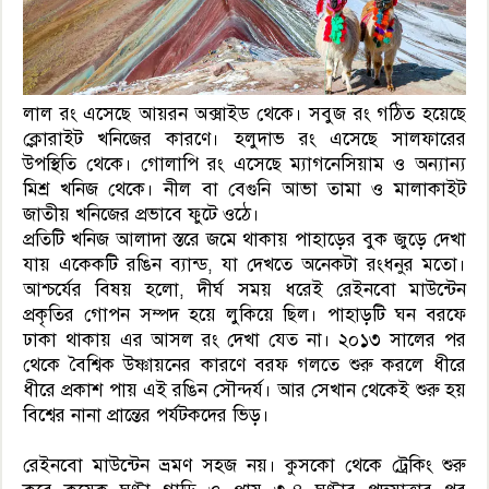
লাল রং এসেছে আয়রন অক্সাইড থেকে। সবুজ রং গঠিত হয়েছে
ক্লোরাইট খনিজের কারণে। হলুদাভ রং এসেছে সালফারের
উপস্থিতি থেকে। গোলাপি রং এসেছে ম্যাগনেসিয়াম ও অন্যান্য
মিশ্র খনিজ থেকে। নীল বা বেগুনি আভা তামা ও মালাকাইট
জাতীয় খনিজের প্রভাবে ফুটে ওঠে।
প্রতিটি খনিজ আলাদা স্তরে জমে থাকায় পাহাড়ের বুক জুড়ে দেখা
যায় একেকটি রঙিন ব্যান্ড, যা দেখতে অনেকটা রংধনুর মতো।
আশ্চর্যের বিষয় হলো, দীর্ঘ সময় ধরেই রেইনবো মাউন্টেন
প্রকৃতির গোপন সম্পদ হয়ে লুকিয়ে ছিল। পাহাড়টি ঘন বরফে
ঢাকা থাকায় এর আসল রং দেখা যেত না। ২০১৩ সালের পর
থেকে বৈশ্বিক উষ্ণায়নের কারণে বরফ গলতে শুরু করলে ধীরে
ধীরে প্রকাশ পায় এই রঙিন সৌন্দর্য। আর সেখান থেকেই শুরু হয়
বিশ্বের নানা প্রান্তের পর্যটকদের ভিড়।
রেইনবো মাউন্টেন ভ্রমণ সহজ নয়। কুসকো থেকে ট্রেকিং শুরু