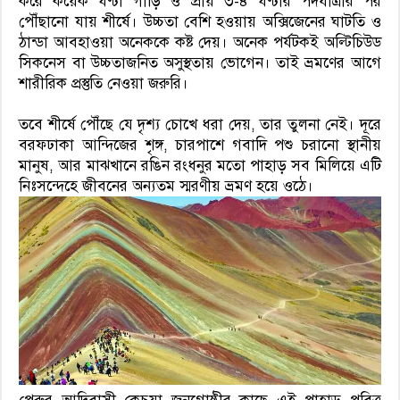
করে কয়েক ঘণ্টা গাড়ি ও প্রায় ৩-৪ ঘণ্টার পদযাত্রার পর
পৌঁছানো যায় শীর্ষে। উচ্চতা বেশি হওয়ায় অক্সিজেনের ঘাটতি ও
ঠান্ডা আবহাওয়া অনেককে কষ্ট দেয়। অনেক পর্যটকই অল্টিচিউড
সিকনেস বা উচ্চতাজনিত অসুস্থতায় ভোগেন। তাই ভ্রমণের আগে
শারীরিক প্রস্তুতি নেওয়া জরুরি।
তবে শীর্ষে পৌঁছে যে দৃশ্য চোখে ধরা দেয়, তার তুলনা নেই। দূরে
বরফঢাকা আন্দিজের শৃঙ্গ, চারপাশে গবাদি পশু চরানো স্থানীয়
মানুষ, আর মাঝখানে রঙিন রংধনুর মতো পাহাড় সব মিলিয়ে এটি
নিঃসন্দেহে জীবনের অন্যতম স্মরণীয় ভ্রমণ হয়ে ওঠে।