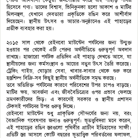
পেরুর আদিবাসী কেচুয়া জনগোষ্ঠীর কাছে এই পাহাড় পবিত্র
হিসেবে গণ্য। তাদের বিশ্বাস, ভিনিকুনকা হলো আকাশ ও মাটির
মিলনস্থল, যেখানে দেবতারা প্রকৃতিকে রঙিন করে আশীর্বাদ
দিয়েছেন। স্থানীয় উৎসব ও আচার-অনুষ্ঠানেও এই পাহাড়ের
প্রতীক ব্যবহার করা হয়।
২০১৫ সাল থেকে রেইনবো মাউন্টেন পর্যটনের জন্য উন্মুক্ত
হওয়ার পর থেকেই এটি পেরুর অর্থনীতিতে গুরুত্বপূর্ণ অবদান
রাখছে। হাজারো পর্যটক প্রতিদিন এই পাহাড় দেখতে আসে, যা
স্থানীয়দের জন্য কর্মসংস্থান ও আয়ের নতুন উৎস তৈরি করেছে।
ট্রেকিং গাইড, ঘোড়ার সেবা, খাবার-দাবার থেকে শুরু করে
হস্তশিল্প বিক্রি-সব কিছুই স্থানীয় অর্থনীতিকে সমৃদ্ধ করছে।
তবে অতিরিক্ত পর্যটনের কারণে পরিবেশের উপর চাপও বাড়ছে।
মাটির ক্ষয়, আবর্জনা এবং জীববৈচিত্র্যের ওপর প্রভাব ফেলছে
ভ্রমণকারীদের ভিড়। এ কারণেই সরকার ও স্থানীয় প্রশাসন
টেকসই পর্যটনের উপর গুরুত্ব দিচ্ছে।
রেইনবো মাউন্টেন শুধু প্রাকৃতিক সৌন্দর্যের জন্য নয়, বরং
বৈজ্ঞানিক গবেষণার জন্যও গুরুত্বপূর্ণ। ভূতত্ত্ববিদরা মনে করেন,
এই পাহাড়ের রঙিন স্তরগুলো পৃথিবীর প্রাচীন ইতিহাসের সাক্ষী।
প্রতিটি স্তর আসলে কোটি বছরের ভূতাত্ত্বিক পরিবর্তনের ফলাফল,