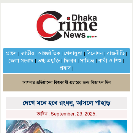
প্রচ্ছদ
জাতীয়
আন্তর্জাতিক
খেলাধুলা
বিনোদন
রাজনীতি
|
|
|
|
|
|
জেলা সংবাদ
তথ্য প্রযুক্তি
ফিচার
সাহিত্য
নারী ও শিশু
|
|
|
|
|
প্রবাস
|
দেখে মনে হবে রংধনু, আসলে পাহাড়
তারিখ : September, 23, 2025,