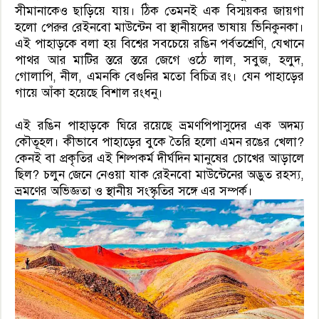
সীমানাকেও ছাড়িয়ে যায়। ঠিক তেমনই এক বিস্ময়কর জায়গা
হলো পেরুর রেইনবো মাউন্টেন বা স্থানীয়দের ভাষায় ভিনিকুনকা।
এই পাহাড়কে বলা হয় বিশ্বের সবচেয়ে রঙিন পর্বতশ্রেণি, যেখানে
পাথর আর মাটির স্তরে স্তরে জেগে ওঠে লাল, সবুজ, হলুদ,
গোলাপি, নীল, এমনকি বেগুনির মতো বিচিত্র রং। যেন পাহাড়ের
গায়ে আঁকা হয়েছে বিশাল রংধনু।
এই রঙিন পাহাড়কে ঘিরে রয়েছে ভ্রমণপিপাসুদের এক অদম্য
কৌতূহল। কীভাবে পাহাড়ের বুকে তৈরি হলো এমন রঙের খেলা?
কেনই বা প্রকৃতির এই শিল্পকর্ম দীর্ঘদিন মানুষের চোখের আড়ালে
ছিল? চলুন জেনে নেওয়া যাক রেইনবো মাউন্টেনের অদ্ভুত রহস্য,
ভ্রমণের অভিজ্ঞতা ও স্থানীয় সংস্কৃতির সঙ্গে এর সম্পর্ক।