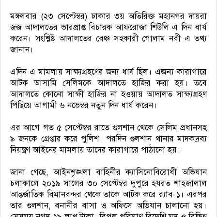
মঙ্গলবার (২৩ সেপ্টেম্বর) ঢাকার ৩য় অতিরিক্ত মহানগর দায়রা
জজ আদালতের ভারপ্রাপ্ত বিচারক আফরোজা শিউলি এ দিন ধার্য
করেন। সংশ্লিষ্ট আদালতের বেঞ্চ সহকারী গোলাম নবী এ তথ্য
জানান।
এদিন এ মামলায় সাক্ষ্যগ্রহণের জন্য ধার্য ছিল। এজন্য কারাগারে
আটক আসামি সেলিমকে আদালতে হাজির করা হয়। তবে
আদালতে কোনো সাক্ষী হাজির না হওয়ায় আদালত সাক্ষ্যগ্রহণ
পিছিয়ে আগামী ৬ নভেম্বর নতুন দিন ধার্য করেন।
এর আগে গত ৫ সেপ্টেম্বর রাতে গুলশান থেকে সেলিম প্রধানসহ
৯ জনকে গ্রেপ্তার করে পুলিশ। পরদিন গুলশান থানার মাদকদ্রব্য
নিয়ন্ত্রণ আইনের মামলায় তাদের কারাগারে পাঠানো হয়।
জানা গেছে, আইনশৃঙ্খলা বাহিনীর ক্যাসিনোবিরোধী অভিযান
চলাকালে ২০১৯ সালের ৩০ সেপ্টেম্বর দুপুরে হযরত শাহজালাল
আন্তর্জাতিক বিমানবন্দর থেকে তাকে আটক করে র‌্যাব-১। এরপর
তার গুলশান, বনানীর বাসা ও অফিসে অভিযান চালানো হয়।
সেসময় নগদ ২৯ লাখ টাকা, বিপুল পরিমাণ বিদেশি মদ ও বিভিন্ন