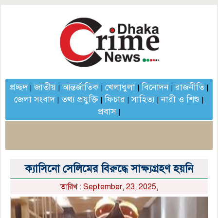
প্রচ্ছদ
জাতীয়
আন্তর্জাতিক
খেলাধুলা
বিনোদন
রাজনীতি
|
|
|
|
|
|
জেলা সংবাদ
তথ্য প্রযুক্তি
ফিচার
সাহিত্য
নারী ও শিশু
|
|
|
|
|
প্রবাস
|
ক্যাসিনো সেলিমের বিরুদ্ধে সাক্ষ্যগ্রহণ হয়নি
তারিখ : September, 23, 2025,