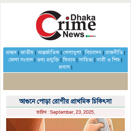
প্রচ্ছদ
জাতীয়
আন্তর্জাতিক
খেলাধুলা
বিনোদন
রাজনীতি
|
|
|
|
|
|
জেলা সংবাদ
তথ্য প্রযুক্তি
ফিচার
সাহিত্য
নারী ও শিশু
|
|
|
|
|
প্রবাস
|
আগুনে পোড়া রোগীর প্রাথমিক চিকিৎসা
তারিখ : September, 23, 2025,