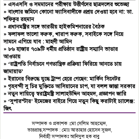
»
এসএসসি ও সমমানের পরীক্ষায় উত্তীর্ণদের ছাত্রদলের শুভেচ্ছা
»
বাংলার জমিনে কোনো ফ্যাসিবাদীকে প্রশ্রয় দেওয়া হবে না: ডা.
শফিকুর রহমান
»
প্রধানমন্ত্রীর সঙ্গে ভারতীয় হাইকমিশনারের বৈঠক
»
ফলাফল ভালো করুক, খারাপ করুক, সবাইকে সঙ্গে নিয়ে
সামনে এগিয়ে যাব : মাহদী আমিন
»
৮৬ হাজার ৭০৯টি ধর্মীয় প্রতিষ্ঠান রাষ্ট্রীয় সম্মানি ভাতার
আওতায়
»
‘রাষ্ট্রপতি নির্বাচনে গণতান্ত্রিক প্রক্রিয়া ফিরিয়ে আনতে চায়
জামায়াত’
»
ইরানের বিরুদ্ধে যুদ্ধে ট্রাম্প হেরে গেছেন: মার্কিন সিনেটর
»
গৃহবন্দী সু চির মুক্তিতে আসিয়ানের চাপ, যা বলল জান্তা সরকার
»
নতুন দায়িত্বে স্বরাষ্ট্রমন্ত্রী সালাহউদ্দিন আহমদ, প্রজ্ঞাপন জারি
»
‘সুপারস্টার’ ইমেজের বাইরে গিয়ে নতুন কিছু করাটাই চ্যালেঞ্জ:
জিৎ
সম্পাদক ও প্রকাশক :মো সেলিম আহম্মেদ,
ভারপ্রাপ্ত,সম্পাদক : মোঃ আতাহার হোসেন সুজন,
নির্বাহী সম্পাদকঃ আনিসুল হক বাবু